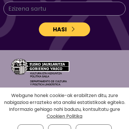
HASI
Webgune honek cookie-ak erabiltzen ditu, zure
nabigazioa errazteko eta analisi estatistikoak egiteko.
Informazio gehiago nahi baduzu, kontsultatu gure
Cookien Politika