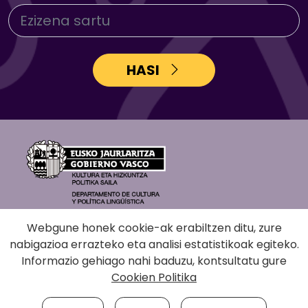
HASI
Webgune honek cookie-ak erabiltzen ditu, zure
nabigazioa errazteko eta analisi estatistikoak egiteko.
Informazio gehiago nahi baduzu, kontsultatu gure
Cookien Politika