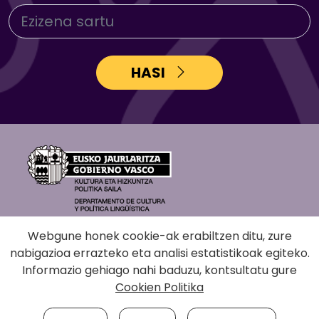
HASI
Webgune honek cookie-ak erabiltzen ditu, zure
nabigazioa errazteko eta analisi estatistikoak egiteko.
Informazio gehiago nahi baduzu, kontsultatu gure
Cookien Politika