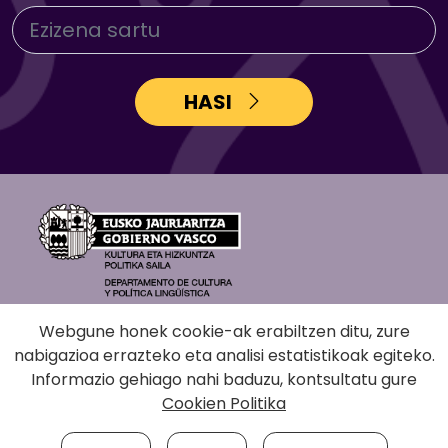
HASI
Webgune honek cookie-ak erabiltzen ditu, zure
nabigazioa errazteko eta analisi estatistikoak egiteko.
Informazio gehiago nahi baduzu, kontsultatu gure
Cookien Politika