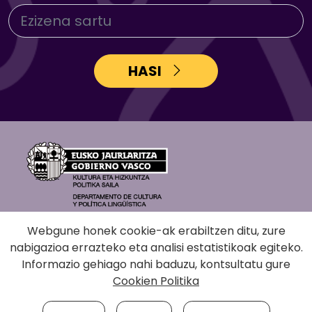
HASI
Webgune honek cookie-ak erabiltzen ditu, zure
nabigazioa errazteko eta analisi estatistikoak egiteko.
Informazio gehiago nahi baduzu, kontsultatu gure
Cookien Politika