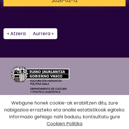
2026-02-12
« Atzera
Aurrera »
Webgune honek cookie-ak erabiltzen ditu, zure
nabigazioa errazteko eta analisi estatistikoak egiteko.
Informazio gehiago nahi baduzu, kontsultatu gure
Cookien Politika