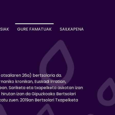
SIAK
GURE FAMATUAK
SAILKAPENA
otsailaren 26a) bertsolaria da.
naniko kronikan, Euskadi Irratian,
nean. Sariketa eta txapelketa askotan izan
 hirutan izan da Gipuzkoako Bertsolari
atu zuen. 2019an Bertsolari Txapelketa