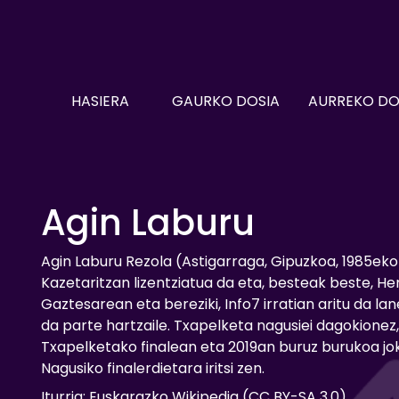
HASIERA
GAURKO DOSIA
AURREKO DO
Agin Laburu
Agin Laburu Rezola (Astigarraga, Gipuzkoa, 1985eko 
Kazetaritzan lizentziatua da eta, besteak beste, Her
Gaztesarean eta bereziki, Info7 irratian aritu da la
da parte hartzaile. Txapelketa nagusiei dagokionez,
Txapelketako finalean eta 2019an buruz burukoa jok
Nagusiko finalerdietara iritsi zen.
Iturria: Euskarazko Wikipedia (CC BY-SA 3.0)