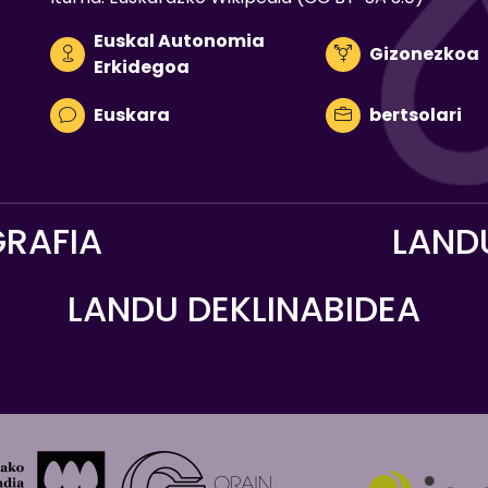
Euskal Autonomia
Gizonezkoa
Erkidegoa
Euskara
bertsolari
RAFIA
LANDU
LANDU DEKLINABIDEA