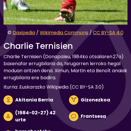
©
Daxipedia
/
Wikimedia Commons
/
CC BY-SA 4.0
Charlie Ternisien
Charlie Ternisien (Donapaleu, 1984ko otsailaren 27a)
baxenafar errugbilaria da, hirugarren lerroko hegal
moduan aritzen dena. Ximun, Martin eta Benoît anaiak
errugbilaria ere badira.
Iturria: Euskarazko Wikipedia (CC BY-SA 3.0)
Akitania Berria
Gizonezkoa
(1984-02-27) 42
Frantsesa
urte