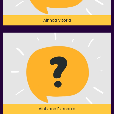
Ainhoa Vitoria
Aintzane Ezenarro