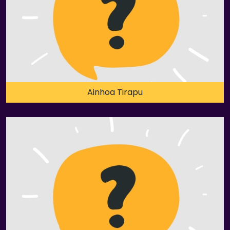
Ainhoa Tirapu