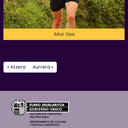
Aitor Osa
« Atzera
Aurrera »