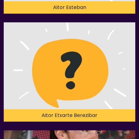
Aitor Esteban
Aitor Etxarte Berezibar